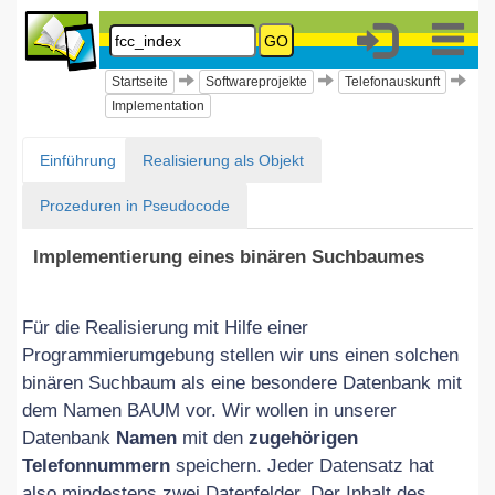
GO
Informatik
2019
Startseite
Softwareprojekte
Telefonauskunft
Sekundarstufe
Implementation
I
Einführung
Realisierung als Objekt
Prozeduren in Pseudocode
Softwareprojekte
Telefonauskunft
Implementierung eines binären Suchbaumes
Implementation
Für die Realisierung mit Hilfe einer
Suchen
Programmierumgebung stellen wir uns einen solchen
Seite:
binären Suchbaum als eine besondere Datenbank mit
fcc_index
dem Namen BAUM vor. Wir wollen in unserer
LOGIN
Diese
Datenbank
Namen
mit den
zugehörigen
Benutzer:
Seite
Passwort:
Telefonnummern
speichern. Jeder Datensatz hat
wurde
also mindestens zwei Datenfelder. Der Inhalt des