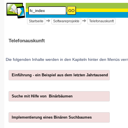
GO
Informatik
2019
Startseite
Softwareprojekte
Telefonauskunft
Sekundarstufe
I
Telefonauskunft
Softwareprojekte
Die folgenden Inhalte werden in den Kapiteln hinter den Menüs vermi
Telefonauskunft
Kapitel
Einführung - ein Beispiel aus dem letzten Jahrtausend
Suchen
Seite:
Suche mit Hilfe von Binärbäumen
fc_index
LOGIN
Diese
Benutzer:
Implementierung eines Binären Suchbaumes
Seite
Passwort:
wurde