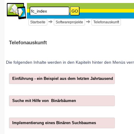
GO
Informatik
2019
Startseite
Softwareprojekte
Telefonauskunft
Sekundarstufe
I
Telefonauskunft
Softwareprojekte
Die folgenden Inhalte werden in den Kapiteln hinter den Menüs vermi
Telefonauskunft
Kapitel
Einführung - ein Beispiel aus dem letzten Jahrtausend
Suchen
Seite:
Suche mit Hilfe von Binärbäumen
fc_index
LOGIN
Diese
Benutzer:
Implementierung eines Binären Suchbaumes
Seite
Passwort:
wurde