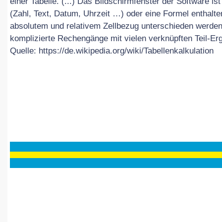
einer Tabelle. (...) Das Bildschirmfenster der Software ist
am
(Zahl, Text, Datum, Uhrzeit …) oder eine Formel enthalte
09.11.2019
absolutem und relativem Zellbezug unterschieden werden
komplizierte Rechengänge mit vielen verknüpften Teil-Erg
Quelle: https://de.wikipedia.org/wiki/Tabellenkalkulation