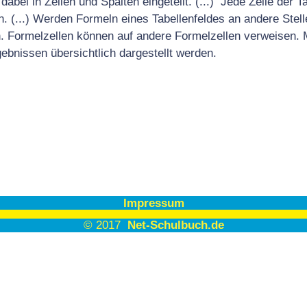
 dabei in Zeilen und Spalten eingeteilt. (...) Jede Zelle der 
n. (...) Werden Formeln eines Tabellenfeldes an andere Stel
. Formelzellen können auf andere Formelzellen verweisen. 
ebnissen übersichtlich dargestellt werden.
Impressum
© 2017
Net-Schulbuch.de