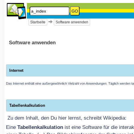
GO
Informatik
2019
Startseite
Software anwenden
Sekundarstufe
I
Software anwenden
Software anwenden
Thema
Internet
Suchen
Das Internet enthält eine außergewöhnlich Vielzahl von Anwendungen. Täglich werden
Seite:
a_index
LOGIN
Tabellenkalkulation
Diese
Benutzer:
Seite
Passwort:
Zu dem Inhalt, den Du hier lernst, schreibt Wikipedia:
wurde
Eine
Tabellenkalkulation
ist eine Software für die inte
aktualisiert